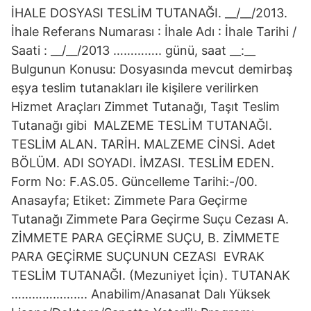
İHALE DOSYASI TESLİM TUTANAĞI. __/__/2013.
İhale Referans Numarası : İhale Adı : İhale Tarihi /
Saati : __/__/2013 ………….. günü, saat __:__
Bulgunun Konusu: Dosyasında mevcut demirbaş
eşya teslim tutanakları ile kişilere verilirken
Hizmet Araçları Zimmet Tutanağı, Taşıt Teslim
Tutanağı gibi MALZEME TESLİM TUTANAĞI.
TESLİM ALAN. TARİH. MALZEME CİNSİ. Adet
BÖLÜM. ADI SOYADI. İMZASI. TESLİM EDEN.
Form No: F.AS.05. Güncelleme Tarihi:-/00.
Anasayfa; Etiket: Zimmete Para Geçirme
Tutanağı Zimmete Para Geçirme Suçu Cezası A.
ZİMMETE PARA GEÇİRME SUÇU, B. ZİMMETE
PARA GEÇİRME SUÇUNUN CEZASI EVRAK
TESLİM TUTANAĞI. (Mezuniyet İçin). TUTANAK
…………………. Anabilim/Anasanat Dalı Yüksek