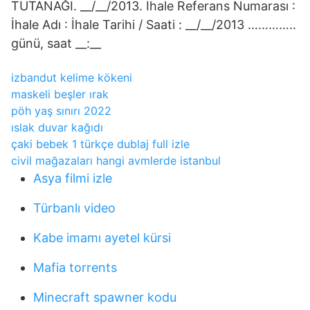
TUTANAĞI. __/__/2013. İhale Referans Numarası :
İhale Adı : İhale Tarihi / Saati : __/__/2013 …………..
günü, saat __:__
izbandut kelime kökeni
maskeli beşler ırak
pöh yaş sınırı 2022
ıslak duvar kağıdı
çaki bebek 1 türkçe dublaj full izle
civil mağazaları hangi avmlerde istanbul
Asya filmi izle
Türbanlı video
Kabe imamı ayetel kürsi
Mafia torrents
Minecraft spawner kodu