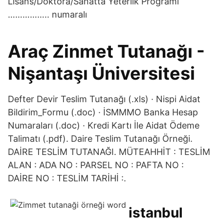
Lisans/Doktora/Sanatta Yeterlik Programı
…………….. numaralı
Araç Zinmet Tutanağı -
Nişantaşı Üniversitesi
Defter Devir Teslim Tutanağı (.xls) · Nispi Aidat
Bildirim_Formu (.doc) · İSMMMO Banka Hesap
Numaraları (.doc) · Kredi Kartı İle Aidat Ödeme
Talimatı (.pdf). Daire Teslim Tutanağı Örneği.
DAİRE TESLİM TUTANAĞI. MÜTEAHHİT : TESLİM
ALAN : ADA NO : PARSEL NO : PAFTA NO :
DAİRE NO : TESLİM TARİHİ :.
istanbul