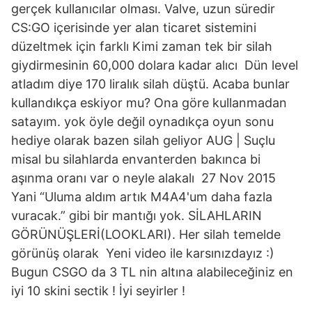
gerçek kullanıcılar olması. Valve, uzun süredir
CS:GO içerisinde yer alan ticaret sistemini
düzeltmek için farklı Kimi zaman tek bir silah
giydirmesinin 60,000 dolara kadar alıcı Dün level
atladım diye 170 liralık silah düştü. Acaba bunlar
kullandıkça eskiyor mu? Ona göre kullanmadan
satayım. yok öyle değil oynadıkça oyun sonu
hediye olarak bazen silah geliyor AUG | Suçlu
misal bu silahlarda envanterden bakınca bi
aşınma oranı var o neyle alakalı 27 Nov 2015
Yani “Uluma aldım artık M4A4'um daha fazla
vuracak.” gibi bir mantığı yok. SİLAHLARIN
GÖRÜNÜŞLERİ(LOOKLARI). Her silah temelde
görünüş olarak Yeni video ile karsınızdayız :)
Bugun CSGO da 3 TL nin altına alabileceğiniz en
iyi 10 skini sectik ! İyi seyirler !